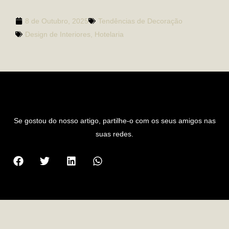
8 de Outubro, 2025
Tendências de Decoração
Design de Interiores
,
Hotelaria
PARTILHAR ARTIGO
Se gostou do nosso artigo, partilhe-o com os seus amigos nas
suas redes.