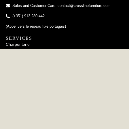
Sales and Customer Care: contact@crosslinefurniture.com
(+351) 913 280 442
(Appel vers le réseau fixe portugais)
SERVICES
Charpenterie
Tapisserie
Travail du métal
Poterie
INFORMATION
FAQs
Politique de Confidentialité
Politique des Cookies
CERTIFICATIONS