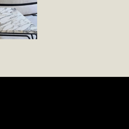
T À COMMENCER UN NOU
PROJET AVEC NOUS ?