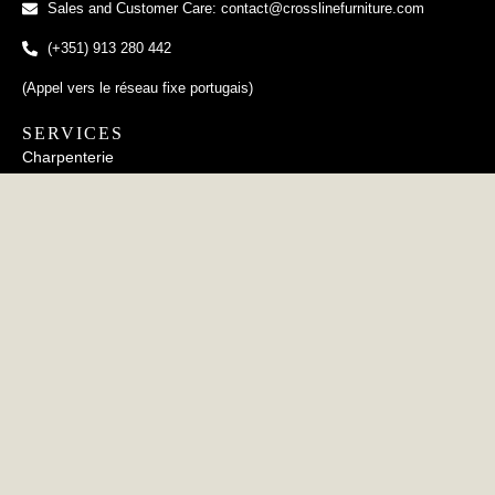
Sales and Customer Care: contact@crosslinefurniture.com
(+351) 913 280 442
(Appel vers le réseau fixe portugais)
SERVICES
Charpenterie
Tapisserie
Travail du métal
Poterie
INFORMATION
FAQs
Politique de Confidentialité
Politique des Cookies
CERTIFICATIONS