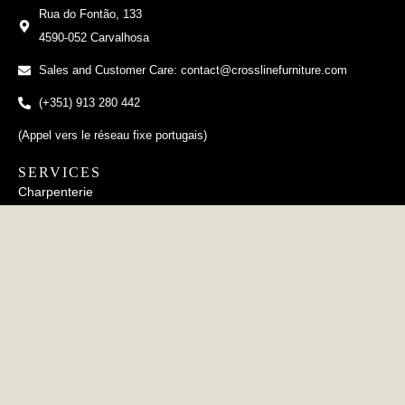
Rua do Fontão, 133
4590-052 Carvalhosa
Sales and Customer Care: contact@crosslinefurniture.com
(+351) 913 280 442
(Appel vers le réseau fixe portugais)
SERVICES
Charpenterie
Tapisserie
Travail du métal
Poterie
INFORMATION
FAQs
Politique de Confidentialité