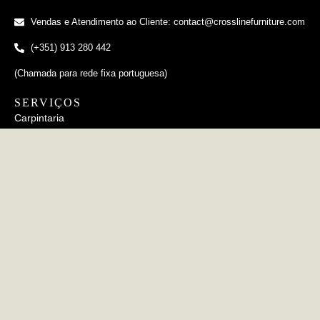
Vendas e Atendimento ao Cliente: contact@crosslinefurniture.com
(+351) 913 280 442
(Chamada para rede fixa portuguesa)
SERVIÇOS
Carpintaria
Estofamento
Metalurgia
Cerâmico
INFORMAÇÕES
FAQs
Política de Privacidade
Política de Cookies