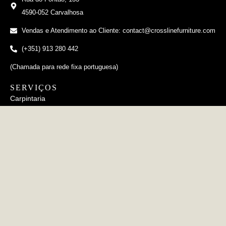
4590-052 Carvalhosa
Vendas e Atendimento ao Cliente: contact@crosslinefurniture.com
(+351) 913 280 442
(Chamada para rede fixa portuguesa)
SERVIÇOS
Carpintaria
Estofamento
Metalurgia
Cerâmico
INFORMAÇÕES
FAQs
Política de Privacidade
Política de Cookies