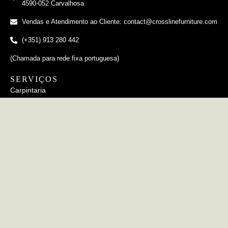
4590-052 Carvalhosa
Vendas e Atendimento ao Cliente: contact@crosslinefurniture.com
(+351) 913 280 442
(Chamada para rede fixa portuguesa)
SERVIÇOS
Carpintaria
Estofamento
Metalurgia
Cerâmico
INFORMAÇÕES
FAQs
Política de Privacidade
Política de Cookies