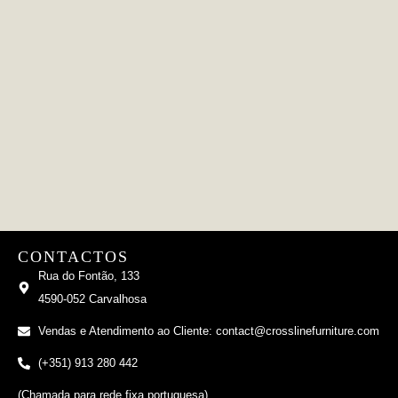
CONTACTOS
Rua do Fontão, 133
4590-052 Carvalhosa
Vendas e Atendimento ao Cliente: contact@crosslinefurniture.com
(+351) 913 280 442
(Chamada para rede fixa portuguesa)