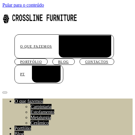
Pular para o conteúdo
CARPINTARIA
ESTOFAMENTO
O QUE FAZEMOS
METALURGIA
CERÂMICO
PORTFÓLIO
BLOG
CONTACTOS
PT
PT
EN
FR
O que fazemos
Carpintaria
Estofamento
Metalurgia
Cerâmico
Portfólio
Blog