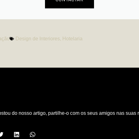
zação
Design de Interiores
,
Hotelaria
PARTILHAR ARTIGO
stou do nosso artigo, partilhe-o com os seus amigos nas suas 