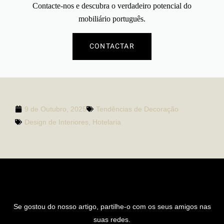
Contacte-nos
e descubra o verdadeiro potencial do
mobiliário português.
CONTACTAR
9 de Outubro, 2025
Tendências de Decoração
Design de Interiores
,
Hotelaria
PARTILHAR ARTIGO
Se gostou do nosso artigo, partilhe-o com os seus amigos nas
suas redes.