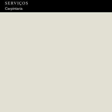
SERVIÇOS
Carpintaria
Estofamento
Metalurgia
Cerâmico
INFORMAÇÕES
FAQs
Política de Privacidade
Política de Cookies
CERTIFICAÇÕES