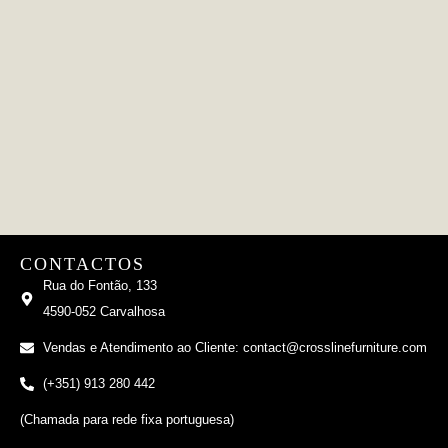
CONTACTOS
Rua do Fontão, 133
4590-052 Carvalhosa
Vendas e Atendimento ao Cliente: contact@crosslinefurniture.com
(+351) 913 280 442
(Chamada para rede fixa portuguesa)