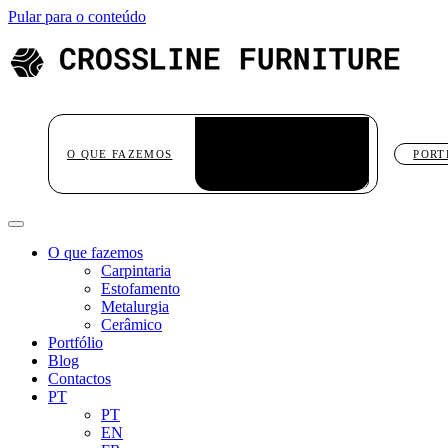
Pular para o conteúdo
CARPINTARIA
ESTOFAMENTO
O QUE FAZEMOS
PORT
METALURGIA
CERÂMICO
O que fazemos
Carpintaria
Estofamento
Metalurgia
Cerâmico
Portfólio
Blog
Contactos
PT
PT
EN