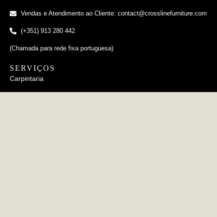
Vendas e Atendimento ao Cliente: contact@crosslinefurniture.com
(+351) 913 280 442
(Chamada para rede fixa portuguesa)
SERVIÇOS
Carpintaria
Estofamento
Metalurgia
Cerâmico
INFORMAÇÕES
FAQs
Política de Privacidade
Política de Cookies
CERTIFICAÇÕES