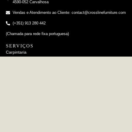
4590-052 Carvalhosa
Vendas e Atendimento ao Cliente: contact@crosslinefurniture.com
(+351) 913 280 442
(Chamada para rede fixa portuguesa)
SERVIÇOS
Carpintaria
Estofamento
Metalurgia
Cerâmico
INFORMAÇÕES
FAQs
Política de Privacidade
Política de Cookies