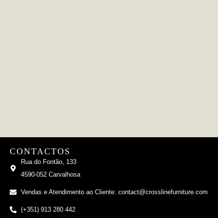
CONTACTOS
Rua do Fontão, 133
4590-052 Carvalhosa
Vendas e Atendimento ao Cliente: contact@crosslinefurniture.com
(+351) 913 280 442