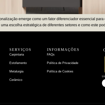
alização emerge como um fator diferenciador essencial para o
 uma escolha estratégica de diferentes setores e como este pod
SERVIÇOS
INFORMAÇÕES
Carpintaria
FAQs
Estofamento
Política de Privacidade
Metalurgia
Política de Cookies
Lí
Cerâmico