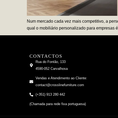
Num mercado cada vez mais competitivo, a person
qual o mobiliário personalizado para empresas é
CONTACTOS
Rua do Fontão, 133
4590-052 Carvalhosa
Vendas e Atendimento ao Cliente:
contact@crosslinefurniture.com
(+351) 913 280 442
(Chamada para rede fixa portuguesa)