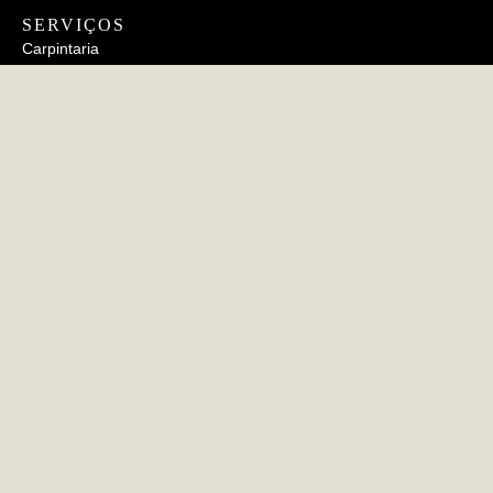
SERVIÇOS
Carpintaria
Estofamento
Metalurgia
Cerâmico
INFORMAÇÕES
FAQs
Política de Privacidade
Política de Cookies
CERTIFICAÇÕES