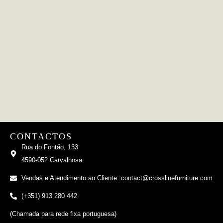
CONTACTOS
Rua do Fontão, 133
4590-052 Carvalhosa
Vendas e Atendimento ao Cliente: contact@crosslinefurniture.com
(+351) 913 280 442
(Chamada para rede fixa portuguesa)